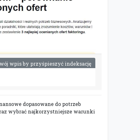
w
ó
j
w
p
i
s
b
y
p
r
z
y
ś
p
i
e
s
z
y
ć
i
n
d
e
k
s
a
c
j
ę
finansowe dopasowane do potrzeb
oraz wybrać najkorzystniejsze warunki