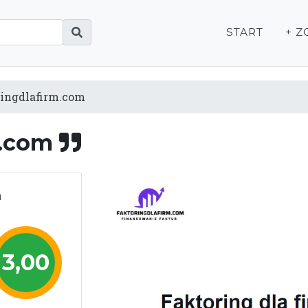
START
+ Z
ringdlafirm.com
m.com
m
3,00