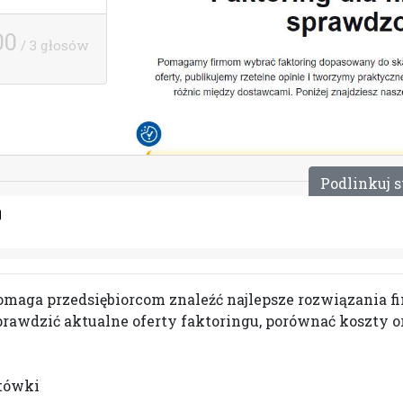
00
/ 3 głosów
P
o
d
l
i
n
k
u
j
s
pomaga przedsiębiorcom znaleźć najlepsze rozwiązania 
sprawdzić aktualne oferty faktoringu, porównać koszty 
otówki