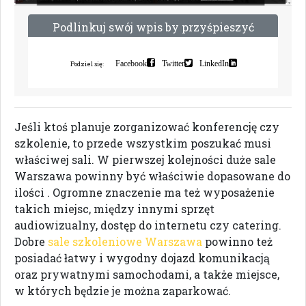
P
o
d
l
i
n
k
u
j
s
w
ó
j
w
p
i
s
b
y
p
r
z
y
ś
p
i
e
s
z
y
ć
i
n
d
e
k
s
a
c
j
ę
Facebook
Twitter
LinkedIn
Podziel się:
Jeśli ktoś planuje zorganizować konferencję czy
szkolenie, to przede wszystkim poszukać musi
właściwej sali. W pierwszej kolejności duże sale
Warszawa powinny być właściwie dopasowane do
ilości . Ogromne znaczenie ma też wyposażenie
takich miejsc, między innymi sprzęt
audiowizualny, dostęp do internetu czy catering.
Dobre
sale szkoleniowe Warszawa
powinno też
posiadać łatwy i wygodny dojazd komunikacją
oraz prywatnymi samochodami, a także miejsce,
w których będzie je można zaparkować.