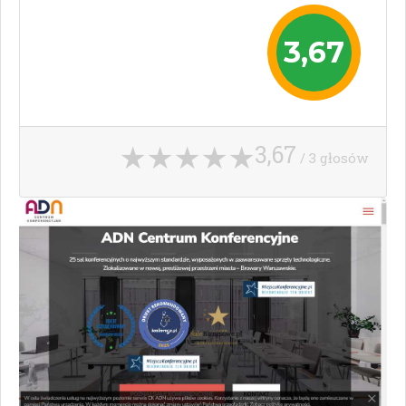
3,67
3,67
/ 3 głosów