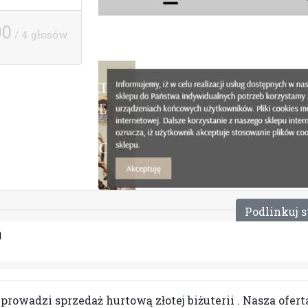
00
/ 4 głosów
P
o
d
l
i
n
k
u
j
s
rowadzi sprzedaż hurtową złotej biżuterii . Nasza ofert