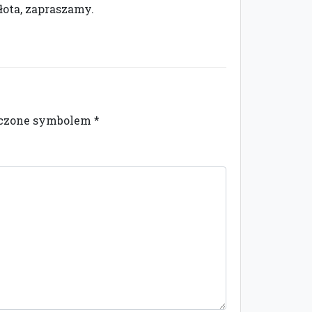
złota, zapraszamy.
naczone symbolem
*