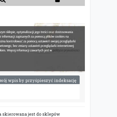
w
ó
j
w
p
i
s
b
y
p
r
z
y
ś
p
i
e
s
z
y
ć
i
n
d
e
k
s
a
c
j
ę
a skierowana jest do sklepów