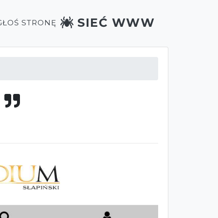
SIEĆ WWW
GŁOŚ STRONĘ
i