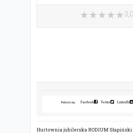
3,
Facebook
Twitter
LinkedIn
Podziel się:
Hurtownia jubilerska RODIUM Słapiński p