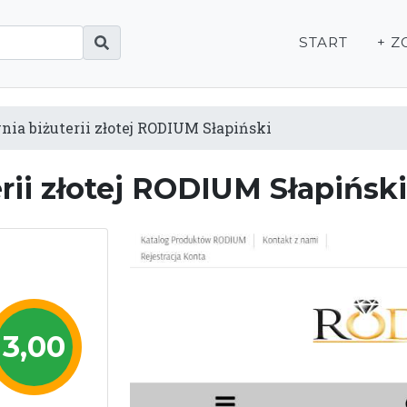
START
+ Z
ia biżuterii złotej RODIUM Słapiński
rii złotej RODIUM Słapińsk
3,00