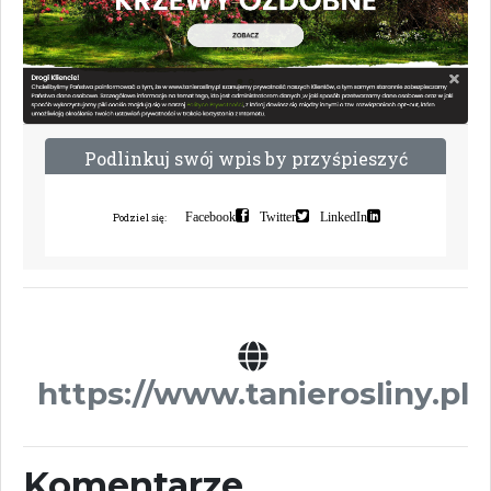
P
o
d
l
i
n
k
u
j
s
w
ó
j
w
p
i
s
b
y
p
r
z
y
ś
p
i
e
s
z
y
ć
i
n
d
e
k
s
a
c
j
ę
Facebook
Twitter
LinkedIn
Podziel się:
https://www.tanierosliny.pl
Komentarze