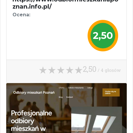
znan.info.pl/
Ocena:
2,50
2,50
/ 4 głosów