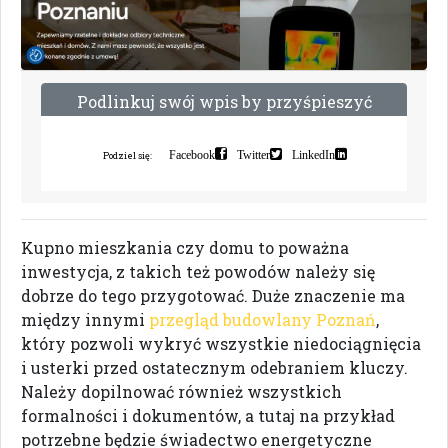
P
o
d
l
i
n
k
u
j
s
w
ó
j
w
p
i
s
b
y
p
r
z
y
ś
p
i
e
s
z
y
ć
i
n
d
e
k
s
a
c
j
ę
Facebook
Twitter
LinkedIn
Podziel się:
Kupno mieszkania czy domu to poważna
inwestycja, z takich też powodów należy się
dobrze do tego przygotować. Duże znaczenie ma
między innymi
przegląd budowlany Poznań
,
który pozwoli wykryć wszystkie niedociągnięcia
i usterki przed ostatecznym odebraniem kluczy.
Należy dopilnować również wszystkich
formalności i dokumentów, a tutaj na przykład
potrzebne będzie świadectwo energetyczne