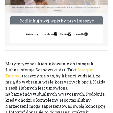
P
o
d
l
i
n
k
u
j
s
w
ó
j
w
p
i
s
b
y
p
r
z
y
ś
p
i
e
s
z
y
ć
i
n
d
e
k
s
a
c
j
ę
Facebook
Twitter
LinkedIn
Podziel się:
Merytoryczne ukierunkowanie do fotografii
ślubnej oferuje Sosnowski Art. Taki
fotograf
Tarnów
troszczy się o to, by klienci widzieli, że
mają do wybrania wiele korzystnych opcji. Każda
z sesji ślubnych jest umówiona
na bazie indywidualnych wytycznych. Podobnie,
kiedy chodzi o kompletny reportaż ślubny.
Narzeczeni mogą zaprezentować swoją koncepcję,
a fotograf dopasuje to do własnej praktyki