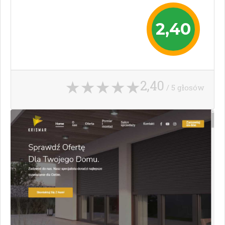
2,40
2,40
/ 5 głosów