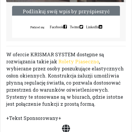
P
o
d
l
i
n
k
u
j
s
w
ó
j
w
p
i
s
b
y
p
r
z
y
ś
p
i
e
s
z
y
ć
i
n
d
e
k
s
a
c
j
ę
Facebook
Twitter
LinkedIn
Podziel się:
W ofercie KRISMAR SYSTEM dostępne są
rozwiązania takie jak
Rolety Piaseczno
,
wybierane przez osoby poszukujące elastycznych
osłon okiennych. Konstrukcja żaluzji umożliwia
płynną regulację światła, co pozwala dostosować
przestrzeń do warunków oświetleniowych.
Systemy te stosowane są w biurach, gdzie istotne
jest połączenie funkcji z prostą formą.
+Tekst Sponsorowany+