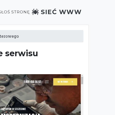
SIEĆ WWW
GŁOŚ STRONĘ
uterowego
e serwisu