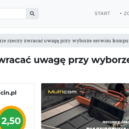
START
+ Z
akie rzeczy zwracać uwagę przy wyborze serwisu komp
zwracać uwagę przy wyborz
cin.pl
2,50