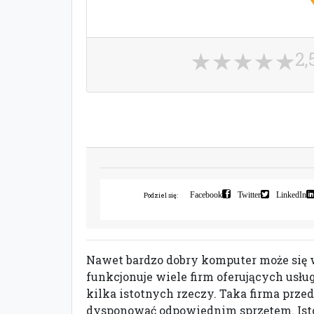
2,
Facebook
Twitter
LinkedIn
Podziel się:
Nawet bardzo dobry komputer może się
funkcjonuje wiele firm oferujących usług
kilka istotnych rzeczy. Taka firma pr
dysponować odpowiednim sprzętem. Istotn