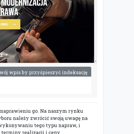
w
ó
j
w
p
i
s
b
y
p
r
z
y
ś
p
i
e
s
z
y
ć
i
n
d
e
k
s
a
c
j
ę
 naprawieniu go. Na naszym rynku
wyboru należy zwrócić swoją uwagę na
 wykonywaniu tego typu napraw, i
erminy realizacji i ceny.