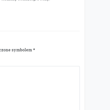
naczone symbolem
*