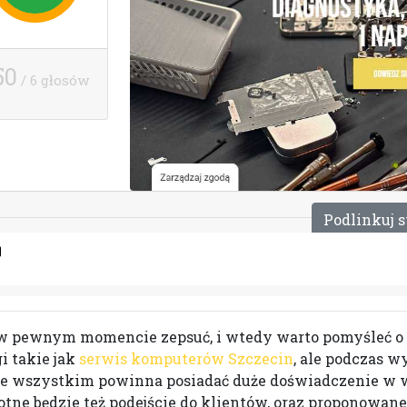
50
/ 6 głosów
P
o
d
l
i
n
k
u
j
s
 w pewnym momencie zepsuć, i wtedy warto pomyśleć o
i takie jak
serwis komputerów Szczecin
, ale podczas 
zede wszystkim powinna posiadać duże doświadczenie w
e będzie też podejście do klientów, oraz proponowane t